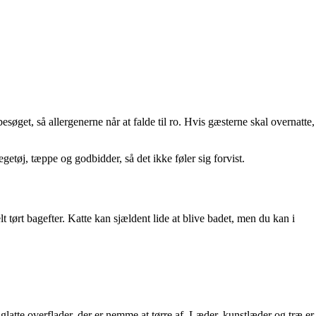
øget, så allergenerne når at falde til ro. Hvis gæsterne skal overnatte,
getøj, tæppe og godbidder, så det ikke føler sig forvist.
 tørt bagefter. Katte kan sjældent lide at blive badet, men du kan i
glatte overflader, der er nemme at tørre af. Læder, kunstlæder og træ er