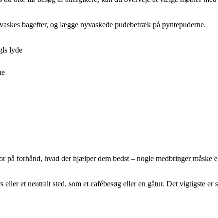
n vaskes bagefter, og lægge nyvaskede pudebetræk på pyntepuderne.
gls lyde
ne
rfor på forhånd, hvad der hjælper dem bedst – nogle medbringer måske eg
eller et neutralt sted, som et cafébesøg eller en gåtur. Det vigtigste er