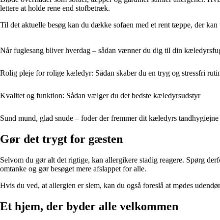
lettere at holde rene end stofbetræk.
Til det aktuelle besøg kan du dække sofaen med et rent tæppe, der ka
Når fuglesang bliver hverdag – sådan vænner du dig til din kæledyrsfu
Rolig pleje for rolige kæledyr: Sådan skaber du en tryg og stressfri ruti
Kvalitet og funktion: Sådan vælger du det bedste kæledyrsudstyr
Sund mund, glad snude – foder der fremmer dit kæledyrs tandhygiejne
Gør det trygt for gæsten
Selvom du gør alt det rigtige, kan allergikere stadig reagere. Spørg de
omtanke og gør besøget mere afslappet for alle.
Hvis du ved, at allergien er slem, kan du også foreslå at mødes udendørs 
Et hjem, der byder alle velkommen