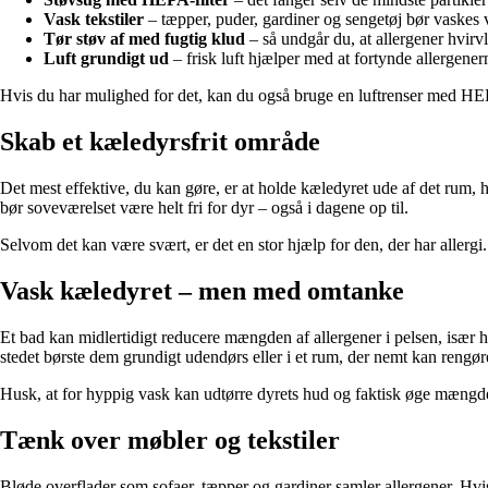
Vask tekstiler
– tæpper, puder, gardiner og sengetøj bør vaskes v
Tør støv af med fugtig klud
– så undgår du, at allergener hvirvl
Luft grundigt ud
– frisk luft hjælper med at fortynde allergener
Hvis du har mulighed for det, kan du også bruge en luftrenser med HEPA
Skab et kæledyrsfrit område
Det mest effektive, du kan gøre, er at holde kæledyret ude af det rum, h
bør soveværelset være helt fri for dyr – også i dagene op til.
Selvom det kan være svært, er det en stor hjælp for den, der har allergi
Vask kæledyret – men med omtanke
Et bad kan midlertidigt reducere mængden af allergener i pelsen, især ho
stedet børste dem grundigt udendørs eller i et rum, der nemt kan rengør
Husk, at for hyppig vask kan udtørre dyrets hud og faktisk øge mængden
Tænk over møbler og tekstiler
Bløde overflader som sofaer, tæpper og gardiner samler allergener. Hvis