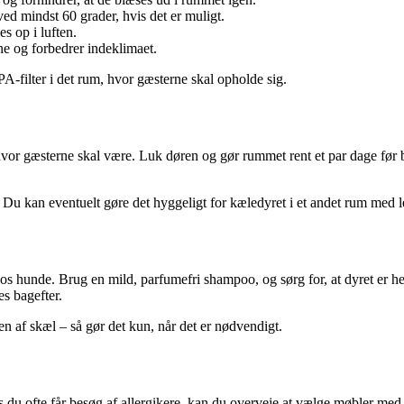
ed mindst 60 grader, hvis det er muligt.
es op i luften.
ne og forbedrer indeklimaet.
-filter i det rum, hvor gæsterne skal opholde sig.
vor gæsterne skal være. Luk døren og gør rummet rent et par dage før bes
. Du kan eventuelt gøre det hyggeligt for kæledyret i et andet rum med le
s hunde. Brug en mild, parfumefri shampoo, og sørg for, at dyret er helt
es bagefter.
 af skæl – så gør det kun, når det er nødvendigt.
 du ofte får besøg af allergikere, kan du overveje at vælge møbler med 