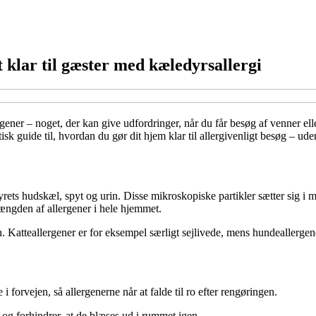
 klar til gæster med kæledyrsallergi
rgener – noget, der kan give udfordringer, når du får besøg af venner el
tisk guide til, hvordan du gør dit hjem klar til allergivenligt besøg – ud
yrets hudskæl, spyt og urin. Disse mikroskopiske partikler sætter sig i m
ængden af allergener i hele hjemmet.
. Katteallergener er for eksempel særligt sejlivede, mens hundeallergene
 forvejen, så allergenerne når at falde til ro efter rengøringen.
 og forhindrer, at de blæses ud i rummet igen.