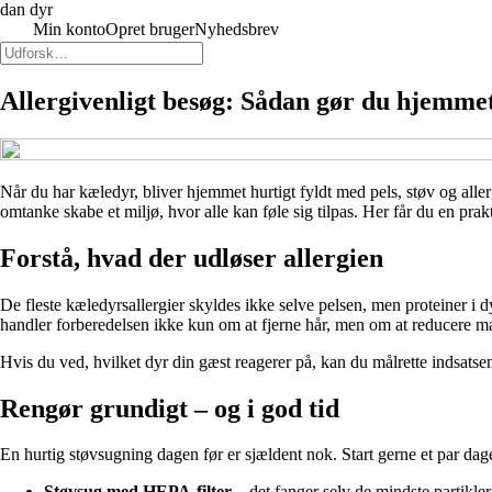
dan dyr
Min konto
Opret bruger
Nyhedsbrev
Allergivenligt besøg: Sådan gør du hjemmet
Når du har kæledyr, bliver hjemmet hurtigt fyldt med pels, støv og alle
omtanke skabe et miljø, hvor alle kan føle sig tilpas. Her får du en prak
Forstå, hvad der udløser allergien
De fleste kæledyrsallergier skyldes ikke selve pelsen, men proteiner i d
handler forberedelsen ikke kun om at fjerne hår, men om at reducere m
Hvis du ved, hvilket dyr din gæst reagerer på, kan du målrette indsatsen
Rengør grundigt – og i god tid
En hurtig støvsugning dagen før er sjældent nok. Start gerne et par dage i
Støvsug med HEPA-filter
– det fanger selv de mindste partikler