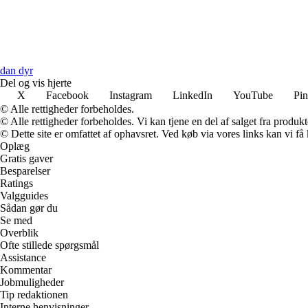
dan dyr
Del og vis hjerte
X
Facebook
Instagram
LinkedIn
YouTube
Pin
© Alle rettigheder forbeholdes.
© Alle rettigheder forbeholdes. Vi kan tjene en del af salget fra produk
© Dette site er omfattet af ophavsret. Ved køb via vores links kan vi 
Oplæg
Gratis gaver
Besparelser
Ratings
Valgguides
Sådan gør du
Se med
Overblik
Ofte stillede spørgsmål
Assistance
Kommentar
Jobmuligheder
Tip redaktionen
Interne henvisninger