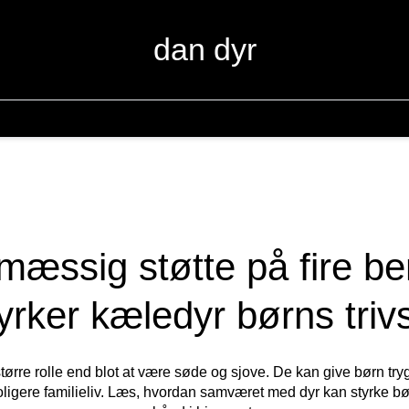
dan dyr
mæssig støtte på fire b
yrker kæledyr børns triv
større rolle end blot at være søde og sjove. De kan give børn t
roligere familieliv. Læs, hvordan samværet med dyr kan styrke b