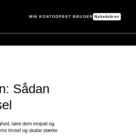
MIN KONTO
OPRET BRUGER
Nyhedsbrev
en: Sådan
sel
ryghed, lære dem empati og
ørns trivsel og skabe stærke