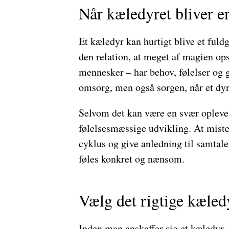
Når kæledyret bliver en
Et kæledyr kan hurtigt blive et fuld
den relation, at meget af magien ops
mennesker – har behov, følelser og 
omsorg, men også sorgen, når et dyr 
Selvom det kan være en svær oplevels
følelsesmæssige udvikling. At miste
cyklus og give anledning til samtal
føles konkret og nænsom.
Vælg det rigtige kæledy
Inden man anskaffer sig et kæledyr, e