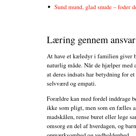
Sund mund, glad snude – foder d
Læring gennem ansvar 
At have et kæledyr i familien giver 
naturlig måde. Når de hjælper med at 
at deres indsats har betydning for e
selvværd og empati.
Forældre kan med fordel inddrage bø
ikke som pligt, men som en fælles ak
madskålen, rense buret eller lege s
omsorg en del af hverdagen, og barne
opmærksomhed og vedholdenhed.