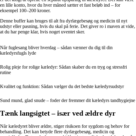
en lille konto, hvor du hver måned sætter et fast beløb ind – for
eksempel 100–200 kroner.
Denne buffer kan bruges til alt fra dyrlægebesøg og medicin til nyt
udstyr eller pasning, hvis du skal på ferie. Det giver ro i maven at vide,
at du har penge klar, hvis noget uventet sker.
Når fuglesang bliver hverdag – sådan vænner du dig til din
kæledyrsfugls lyde
Rolig pleje for rolige kæledyr: Sådan skaber du en tryg og stressfri
rutine
Kvalitet og funktion: Sådan vælger du det bedste kæledyrsudstyr
Sund mund, glad snude – foder der fremmer dit kæledyrs tandhygiejne
Tænk langsigtet – især ved ældre dyr
Når kæledyret bliver ældre, stiger risikoen for sygdom og behov for
behandling. Det kan betyde flere dyrlægebesøg, medicin og