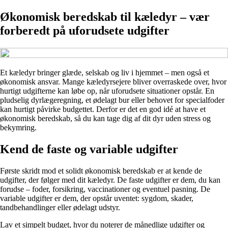
Økonomisk beredskab til kæledyr – vær
forberedt på uforudsete udgifter
Et kæledyr bringer glæde, selskab og liv i hjemmet – men også et
økonomisk ansvar. Mange kæledyrsejere bliver overraskede over, hvor
hurtigt udgifterne kan løbe op, når uforudsete situationer opstår. En
pludselig dyrlægeregning, et ødelagt bur eller behovet for specialfoder
kan hurtigt påvirke budgettet. Derfor er det en god idé at have et
økonomisk beredskab, så du kan tage dig af dit dyr uden stress og
bekymring.
Kend de faste og variable udgifter
Første skridt mod et solidt økonomisk beredskab er at kende de
udgifter, der følger med dit kæledyr. De faste udgifter er dem, du kan
forudse – foder, forsikring, vaccinationer og eventuel pasning. De
variable udgifter er dem, der opstår uventet: sygdom, skader,
tandbehandlinger eller ødelagt udstyr.
Lav et simpelt budget, hvor du noterer de månedlige udgifter og