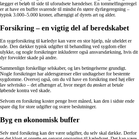
lægger et beløb til side til uforudsete hændelser. En tommelfingerregel
er at have en buffer svarende til mindst én større dyrlægeregning –
typisk 3.000–5.000 kroner, afhængigt af dyrets art og alder.
Forsikring – en vigtig del af beredskabet
En sygeforsikring til kæledyr kan være en stor hjælp, når uheldet er
ude. Den dækker typisk udgifter til behandling ved sygdom eller
ulykke, og nogle forsikringer inkluderer også ansvarsdækning, hvis dit
dyr forvolder skade på andre.
Sammenlign forskellige selskaber, og læs betingelserne grundigt.
Nogle forsikringer har aldersgrænser eller undtagelser for bestemte
sygdomme. Overvej også, om du vil have en forsikring med høj eller
lav selvrisiko – det afhænger af, hvor meget du ønsker at betale
løbende kontra ved skade.
Selvom en forsikring koster penge hver måned, kan den i sidste ende
spare dig for store udgifter og svære beslutninger.
Byg en økonomisk buffer
Selv med forsikring kan der være udgifter, du selv skal dække. Derfor
er det klogt at oprette en separat opsparing til kæledyret. Det kan være