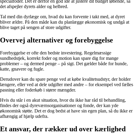
specialfoder. Det er derfor en god idé at justere dit budget løbende, så
det afspejler dyrets alder og helbred.
Tal med din dyrlæge om, hvad du kan forvente i takt med, at dyret
bliver ældre. På den måde kan du planlægge økonomisk og undgå at
blive taget på sengen af store udgifter.
Overvej alternativer og forebyggelse
Forebyggelse er ofte den bedste investering. Regelmæssige
sundhedstjek, korrekt foder og motion kan spare dig for mange
problemer – og dermed penge – på sigt. Det gælder både for hunde,
katte, gnavere og fugle.
Derudover kan du spare penge ved at købe kvalitetsudstyr, der holder
længere, eller ved at dele udgifter med andre – for eksempel ved fælles
pasning eller foderkøb i større mængder.
Hvis du står i en akut situation, hvor du ikke har råd til behandling,
findes der også dyreværnsorganisationer og fonde, der kan yde
økonomisk støtte. Det er dog bedst at have sin egen plan, så du ikke er
afhængig af hjælp udefra.
Et ansvar, der rækker ud over kærlighed