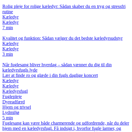
Rolig pleje for rolige kæledyr: Sådan skaber du en tryg og stressfri
rutine
Kæledyr
Kæledyr
7 min
Kvalitet og funktion: Sådan vælger du det bedste kæledyrsudstyr
Kæledyr
Kæledyr
3 min
Når fuglesang bliver hverdag – sådan vænner du dig til din
kæledyrsfugls lyde
Lær at finde ro og glæde i din fugls daglige koncert
Kæledyr
Kæledyr
Kæledyrsfugl
Fuglepleje
Dyreadfærd
Hjem og trivsel
Lydmiljø
5 min
Fuglesang kan være både charmerende og udfordrende, når du deler
hjem med en kæledyrsfugl. Få indsigt i, hvorfor fugle larmer, og