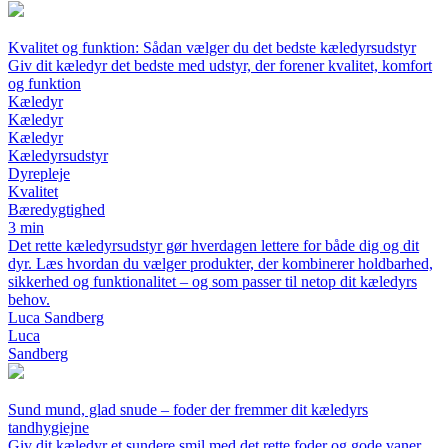
Kvalitet og funktion: Sådan vælger du det bedste kæledyrsudstyr
Giv dit kæledyr det bedste med udstyr, der forener kvalitet, komfort
og funktion
Kæledyr
Kæledyr
Kæledyr
Kæledyrsudstyr
Dyrepleje
Kvalitet
Bæredygtighed
3 min
Det rette kæledyrsudstyr gør hverdagen lettere for både dig og dit
dyr. Læs hvordan du vælger produkter, der kombinerer holdbarhed,
sikkerhed og funktionalitet – og som passer til netop dit kæledyrs
behov.
Luca Sandberg
Luca
Sandberg
Sund mund, glad snude – foder der fremmer dit kæledyrs
tandhygiejne
Giv dit kæledyr et sundere smil med det rette foder og gode vaner