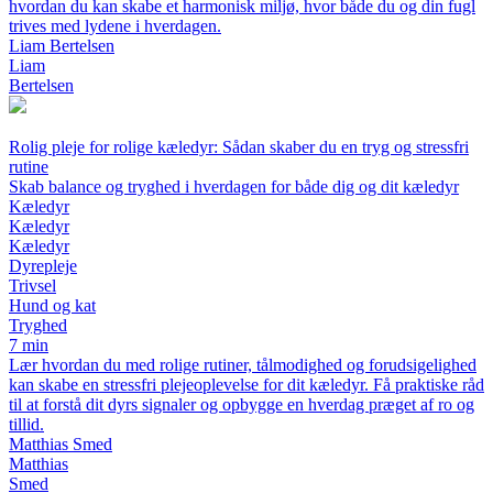
hvordan du kan skabe et harmonisk miljø, hvor både du og din fugl
trives med lydene i hverdagen.
Liam Bertelsen
Liam
Bertelsen
Rolig pleje for rolige kæledyr: Sådan skaber du en tryg og stressfri
rutine
Skab balance og tryghed i hverdagen for både dig og dit kæledyr
Kæledyr
Kæledyr
Kæledyr
Dyrepleje
Trivsel
Hund og kat
Tryghed
7 min
Lær hvordan du med rolige rutiner, tålmodighed og forudsigelighed
kan skabe en stressfri plejeoplevelse for dit kæledyr. Få praktiske råd
til at forstå dit dyrs signaler og opbygge en hverdag præget af ro og
tillid.
Matthias Smed
Matthias
Smed