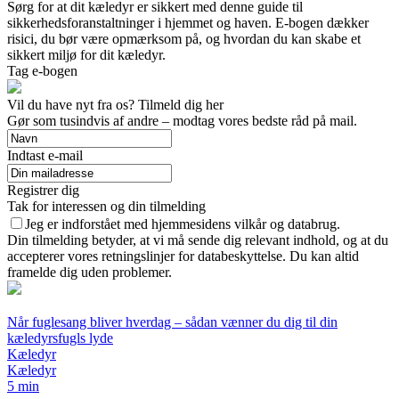
Sørg for at dit kæledyr er sikkert med denne guide til
sikkerhedsforanstaltninger i hjemmet og haven. E-bogen dækker
risici, du bør være opmærksom på, og hvordan du kan skabe et
sikkert miljø for dit kæledyr.
Tag e-bogen
Vil du have nyt fra os? Tilmeld dig her
Gør som tusindvis af andre – modtag vores bedste råd på mail.
Indtast e-mail
Registrer dig
Tak for interessen og din tilmelding
Jeg er indforstået med hjemmesidens vilkår og databrug.
Din tilmelding betyder, at vi må sende dig relevant indhold, og at du
accepterer vores retningslinjer for databeskyttelse. Du kan altid
framelde dig uden problemer.
Når fuglesang bliver hverdag – sådan vænner du dig til din
kæledyrsfugls lyde
Kæledyr
Kæledyr
5 min