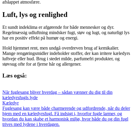
afslappet atmosfære.
Luft, lys og renlighed
Et sundt indeklima er afgørende for både mennesker og dyr.
Regelmæssig udluftning mindsker fugt, støv og lugt, og naturligt lys
har en positiv effekt på humør og energi.
Hold hjemmet rent, men undgå overdreven brug af kemikalier.
Mange rengøringsmidler indeholder stoffer, der kan irritere kæledyrs
luftveje eller hud. Brug i stedet milde, parfumefri produkter, og
støvsug ofte for at fjerne hår og allergener.
Læs også:
Når fuglesang bliver hverdag – sådan vænner du dig til din
kæledyrsfugls lyde
Kæledyr
Fuglesang kan være både charmerende og udfordrende, når du deler
hjem med en kæledyrsfugl. Få indsigt i, hvorfor fugle larmer, og
hvordan du kan skabe et harmonisk miljø, hvor både du og din fugl
trives med lydene i hverdagen.