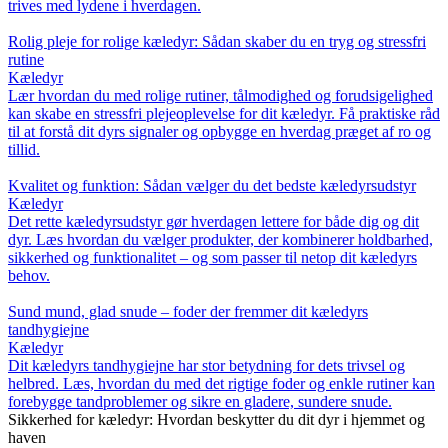
trives med lydene i hverdagen.
Rolig pleje for rolige kæledyr: Sådan skaber du en tryg og stressfri
rutine
Kæledyr
Lær hvordan du med rolige rutiner, tålmodighed og forudsigelighed
kan skabe en stressfri plejeoplevelse for dit kæledyr. Få praktiske råd
til at forstå dit dyrs signaler og opbygge en hverdag præget af ro og
tillid.
Kvalitet og funktion: Sådan vælger du det bedste kæledyrsudstyr
Kæledyr
Det rette kæledyrsudstyr gør hverdagen lettere for både dig og dit
dyr. Læs hvordan du vælger produkter, der kombinerer holdbarhed,
sikkerhed og funktionalitet – og som passer til netop dit kæledyrs
behov.
Sund mund, glad snude – foder der fremmer dit kæledyrs
tandhygiejne
Kæledyr
Dit kæledyrs tandhygiejne har stor betydning for dets trivsel og
helbred. Læs, hvordan du med det rigtige foder og enkle rutiner kan
forebygge tandproblemer og sikre en gladere, sundere snude.
Sikkerhed for kæledyr: Hvordan beskytter du dit dyr i hjemmet og
haven