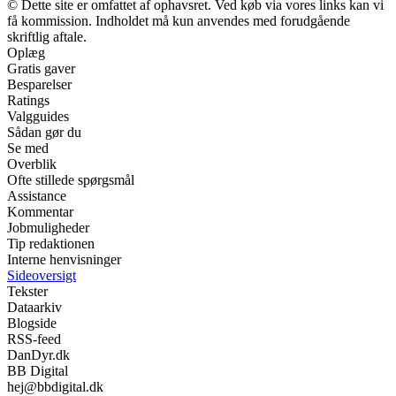
© Dette site er omfattet af ophavsret. Ved køb via vores links kan vi
få kommission. Indholdet må kun anvendes med forudgående
skriftlig aftale.
Oplæg
Gratis gaver
Besparelser
Ratings
Valgguides
Sådan gør du
Se med
Overblik
Ofte stillede spørgsmål
Assistance
Kommentar
Jobmuligheder
Tip redaktionen
Interne henvisninger
Sideoversigt
Tekster
Dataarkiv
Blogside
RSS-feed
DanDyr.dk
BB Digital
hej@bbdigital.dk