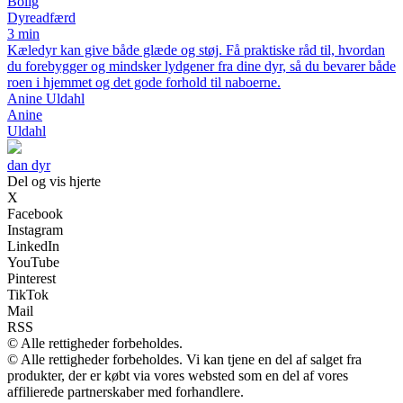
Bolig
Dyreadfærd
3 min
Kæledyr kan give både glæde og støj. Få praktiske råd til, hvordan
du forebygger og mindsker lydgener fra dine dyr, så du bevarer både
roen i hjemmet og det gode forhold til naboerne.
Anine Uldahl
Anine
Uldahl
dan dyr
Del og vis hjerte
X
Facebook
Instagram
LinkedIn
YouTube
Pinterest
TikTok
Mail
RSS
© Alle rettigheder forbeholdes.
© Alle rettigheder forbeholdes. Vi kan tjene en del af salget fra
produkter, der er købt via vores websted som en del af vores
affilierede partnerskaber med forhandlere.