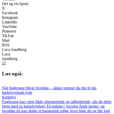
Del og vis hjerte
X
Facebook
Instagram
LinkedIn
YouTube
Pinterest
TikTok
Mail
RSS
Luca Sandberg
Luca
Sandberg
Læs også:
Når fuglesang bliver hverdag – sådan vænner du dig til din
kæledyrsfugls lyde
Kæledyr
Fuglesang kan være både charmerende og udfordrende, når du deler
hjem med en kæledyrsfugl. Få indsigt i, hvorfor fugle larmer, og
hvordan du kan skabe et harmonisk miljø, hvor både du og din fugl