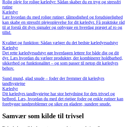
Rolig pleje for rolige kæledyr: Sådan skaber du en tryg og stressfri
rutine
Kæledyr
Lær hvordan du med rolige rutiner, tålmodighed og forudsigelighed
kan skabe en stressfri plejeoplevelse for dit kæledyr. Få praktiske råd
til at forstå dit dyrs signaler og opbygge en hverdag præget af ro og
tillid.
Kvalitet og funktion: Sådan vælger du det bedste kæledyrsudstyr
Kæledyr
Det rette kæledyrsudstyr gør hverdagen lettere for både dig og dit
dyr. Læs hvordan du vælger produkter, der kombinerer holdbarhed,
sikkerhed og funktionalitet – og som passer til netop dit kæledyrs
behov.
Sund mund, glad snude – foder der fremmer dit kæledyrs
tandhygiejne
Kæledyr
Dit kæledyrs tandhygiejne har stor betydning for dets trivsel og
helbred. Læs, hvordan du med det rigtige foder og enkle rutiner kan
forebygge tandproblemer og sikre en gladere, sundere snude.
Samvær som kilde til trivsel