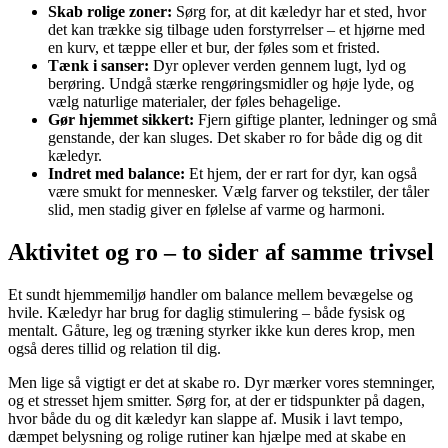
Skab rolige zoner:
Sørg for, at dit kæledyr har et sted, hvor
det kan trække sig tilbage uden forstyrrelser – et hjørne med
en kurv, et tæppe eller et bur, der føles som et fristed.
Tænk i sanser:
Dyr oplever verden gennem lugt, lyd og
berøring. Undgå stærke rengøringsmidler og høje lyde, og
vælg naturlige materialer, der føles behagelige.
Gør hjemmet sikkert:
Fjern giftige planter, ledninger og små
genstande, der kan sluges. Det skaber ro for både dig og dit
kæledyr.
Indret med balance:
Et hjem, der er rart for dyr, kan også
være smukt for mennesker. Vælg farver og tekstiler, der tåler
slid, men stadig giver en følelse af varme og harmoni.
Aktivitet og ro – to sider af samme trivsel
Et sundt hjemmemiljø handler om balance mellem bevægelse og
hvile. Kæledyr har brug for daglig stimulering – både fysisk og
mentalt. Gåture, leg og træning styrker ikke kun deres krop, men
også deres tillid og relation til dig.
Men lige så vigtigt er det at skabe ro. Dyr mærker vores stemninger,
og et stresset hjem smitter. Sørg for, at der er tidspunkter på dagen,
hvor både du og dit kæledyr kan slappe af. Musik i lavt tempo,
dæmpet belysning og rolige rutiner kan hjælpe med at skabe en