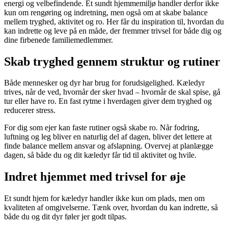
energi og velbefindende. Et sundt hjemmemiljø handler derfor ikke
kun om rengøring og indretning, men også om at skabe balance
mellem tryghed, aktivitet og ro. Her får du inspiration til, hvordan du
kan indrette og leve på en måde, der fremmer trivsel for både dig og
dine firbenede familiemedlemmer.
Skab tryghed gennem struktur og rutiner
Både mennesker og dyr har brug for forudsigelighed. Kæledyr
trives, når de ved, hvornår der sker hvad – hvornår de skal spise, gå
tur eller have ro. En fast rytme i hverdagen giver dem tryghed og
reducerer stress.
For dig som ejer kan faste rutiner også skabe ro. Når fodring,
luftning og leg bliver en naturlig del af dagen, bliver det lettere at
finde balance mellem ansvar og afslapning. Overvej at planlægge
dagen, så både du og dit kæledyr får tid til aktivitet og hvile.
Indret hjemmet med trivsel for øje
Et sundt hjem for kæledyr handler ikke kun om plads, men om
kvaliteten af omgivelserne. Tænk over, hvordan du kan indrette, så
både du og dit dyr føler jer godt tilpas.