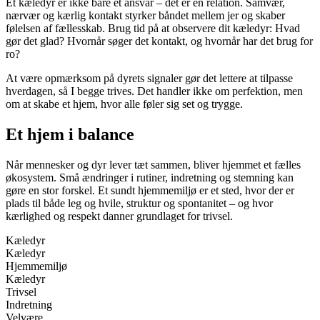
Et kæledyr er ikke bare et ansvar – det er en relation. Samvær,
nærvær og kærlig kontakt styrker båndet mellem jer og skaber
følelsen af fællesskab. Brug tid på at observere dit kæledyr: Hvad
gør det glad? Hvornår søger det kontakt, og hvornår har det brug for
ro?
At være opmærksom på dyrets signaler gør det lettere at tilpasse
hverdagen, så I begge trives. Det handler ikke om perfektion, men
om at skabe et hjem, hvor alle føler sig set og trygge.
Et hjem i balance
Når mennesker og dyr lever tæt sammen, bliver hjemmet et fælles
økosystem. Små ændringer i rutiner, indretning og stemning kan
gøre en stor forskel. Et sundt hjemmemiljø er et sted, hvor der er
plads til både leg og hvile, struktur og spontanitet – og hvor
kærlighed og respekt danner grundlaget for trivsel.
Kæledyr
Kæledyr
Hjemmemiljø
Kæledyr
Trivsel
Indretning
Velvære