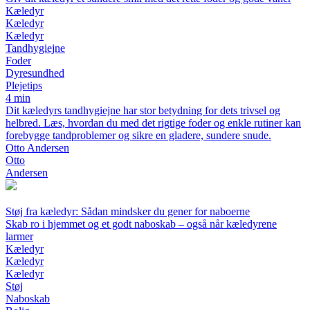
Kæledyr
Kæledyr
Kæledyr
Tandhygiejne
Foder
Dyresundhed
Plejetips
4 min
Dit kæledyrs tandhygiejne har stor betydning for dets trivsel og
helbred. Læs, hvordan du med det rigtige foder og enkle rutiner kan
forebygge tandproblemer og sikre en gladere, sundere snude.
Otto Andersen
Otto
Andersen
Støj fra kæledyr: Sådan mindsker du gener for naboerne
Skab ro i hjemmet og et godt naboskab – også når kæledyrene
larmer
Kæledyr
Kæledyr
Kæledyr
Støj
Naboskab